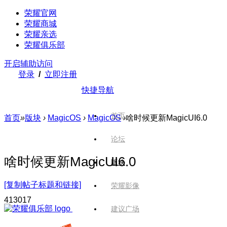
荣耀官网
荣耀商城
荣耀亲选
荣耀俱乐部
开启辅助访问
登录
/
立即注册
快捷导航
首页
首页
»
版块
›
MagicOS
›
MagicOS
›
啥时候更新MagicUI6.0
论坛
啥时候更新MagicUI6.0
版块
[复制帖子标题和链接]
荣耀影像
4130
17
建议广场