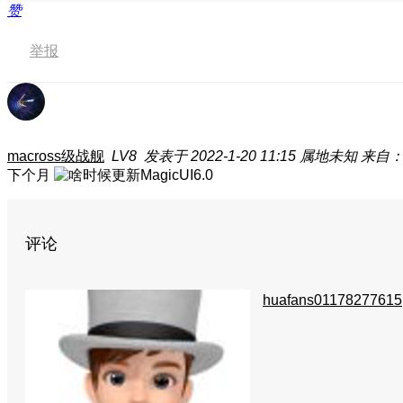
赞
举报
macross级战舰
LV8
发表于 2022-1-20 11:15
属地未知
来自：荣
下个月
评论
huafans01178277615