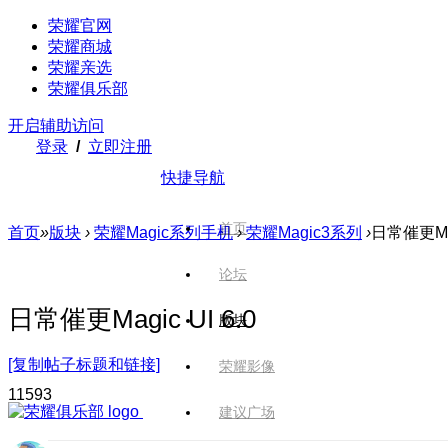
荣耀官网
荣耀商城
荣耀亲选
荣耀俱乐部
开启辅助访问
登录
/
立即注册
快捷导航
首页
首页
»
版块
›
荣耀Magic系列手机
›
荣耀Magic3系列
›
日常催更Magi
论坛
日常催更Magic UI 6.0
版块
[复制帖子标题和链接]
荣耀影像
1159
3
建议广场