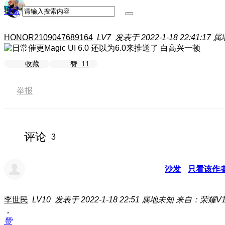
搜索
HONOR2109047689164
LV7
发表于 2022-1-18 22:41:17
属
还以为6.0来推送了 白高兴一顿
收藏
赞
11
举报
评论
3
沙发
只看该作
李世民
LV10
发表于 2022-1-18 22:51
属地未知
来自：荣耀V1
，
赞