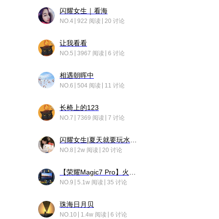
闪耀女生｜看海
NO.4
922 阅读
20 讨论
让我看看
NO.5
3967 阅读
6 讨论
相遇朝晖中
NO.6
504 阅读
11 讨论
长椅上的123
NO.7
7369 阅读
7 讨论
闪耀女生|夏天就要玩水！！
NO.8
2w 阅读
20 讨论
【荣耀Magic7 Pro】火舞惊鸿
NO.9
5.1w 阅读
35 讨论
珠海日月贝
NO.10
1.4w 阅读
6 讨论