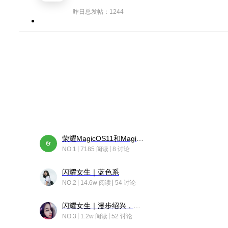
昨日总发帖：1244
荣耀MagicOS11和Magic10之间直观的区别是啥呢？
NO.1
7185 阅读
8 讨论
闪耀女生｜蓝色系
NO.2
14.6w 阅读
54 讨论
闪耀女生｜漫步绍兴，寻找藏在老街的江南温柔
NO.3
1.2w 阅读
52 讨论