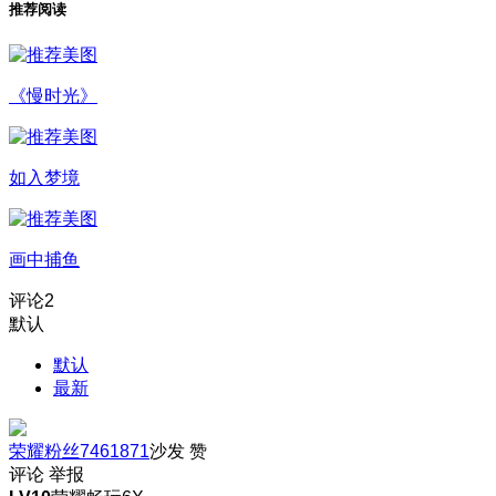
推荐阅读
《慢时光》
如入梦境
画中捕鱼
评论
2
默认
默认
最新
荣耀粉丝7461871
沙发
赞
评论
举报