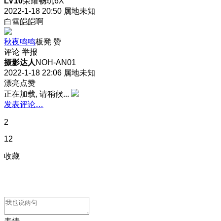
LV10
荣耀畅玩6X
2022-1-18 20:50
属地未知
白雪皑皑啊
秋夜鸣鸣
板凳
赞
评论
举报
摄影达人
NOH-AN01
2022-1-18 22:06
属地未知
漂亮点赞
正在加载, 请稍候...
发表评论…
2
12
收藏