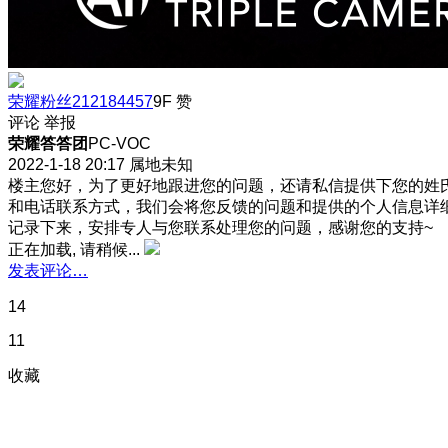
荣耀粉丝212184457
9F
赞
评论
举报
荣耀答答团
PC-VOC
2022-1-18 20:17
属地未知
楼主您好，为了更好地跟进您的问题，还请私信提供下您的姓
和电话联系方式，我们会将您反馈的问题和提供的个人信息详
记录下来，安排专人与您联系处理您的问题，感谢您的支持~
正在加载, 请稍候...
发表评论…
14
11
收藏