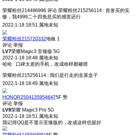
荣耀粉丝214486996
评论
荣耀粉丝215256114
:
首发买的实
惨，我4999二十四免息买的感觉还行
2022-1-18 18:51
属地未知
荣耀粉丝215720332
地板
1
评论
举报
LV7
荣耀Magic3 至臻版 5G
2022-1-18 18:48
属地未知
哈哈 口碑太差的手机，改成啥样都被喷
荣耀粉丝215256114
:
我们是行走的韭菜盒子
2022-1-18 18:49
属地未知
HONOR2504135954647
5F
赞
评论
举报
LV8
荣耀 Magic3 Pro 5G
2022-1-18 18:51
属地未知
我记得QQ是不显示至臻版的，改成这样也挺好
荣耀粉丝145569991
6F
赞