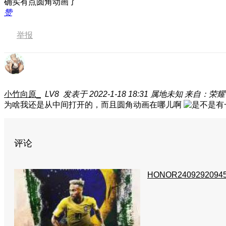
确实有点圆角动画了
赞
举报
小竹向原_
LV8
发表于 2022-1-18 18:31
属地未知
来自：荣耀 M
为啥我还是从中间打开的，而且圆角动画在哪儿啊
评论
HONOR2409292094