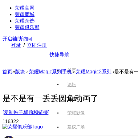
荣耀官网
荣耀商城
荣耀亲选
荣耀俱乐部
开启辅助访问
登录
/
立即注册
快捷导航
首页
首页
»
版块
›
荣耀Magic系列手机
›
荣耀Magic3系列
›
是不是有
论坛
是不是有一丢丢圆角动画了
版块
[复制帖子标题和链接]
荣耀影像
1163
22
建议广场