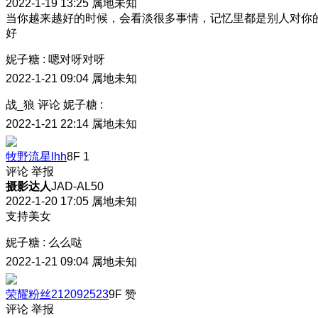
2022-1-19 13:25
属地未知
当你越来越好的时候，会看淡很多事情，记忆里都是别人对你
好
妮子糖
:
嗯对呀对呀
2022-1-21 09:04
属地未知
战_狼
评论
妮子糖
:
2022-1-21 22:14
属地未知
牧野流星lhh
8F
1
评论
举报
摄影达人
JAD-AL50
2022-1-20 17:05
属地未知
支持美女
妮子糖
:
么么哒
2022-1-21 09:04
属地未知
荣耀粉丝212092523
9F
赞
评论
举报