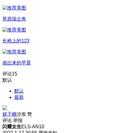
草原瑞士卷
长椅上的123
画出来的早晨
评论
15
默认
默认
最新
妮子糖
沙发
赞
评论
举报
闪耀女生
ELS-AN10
2022-1-17 20:55
属地未知