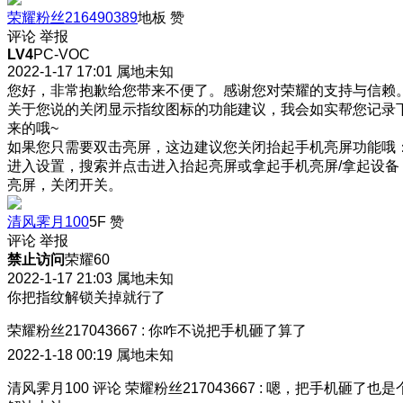
荣耀粉丝216490389
地板
赞
评论
举报
LV4
PC-VOC
2022-1-17 17:01
属地未知
您好，非常抱歉给您带来不便了。感谢您对荣耀的支持与信赖
关于您说的关闭显示指纹图标的功能建议，我会如实帮您记录
来的哦~
如果您只需要双击亮屏，这边建议您关闭抬起手机亮屏功能哦
进入设置，搜索并点击进入抬起亮屏或拿起手机亮屏/拿起设备
亮屏，关闭开关。
清风霁月100
5F
赞
评论
举报
禁止访问
荣耀60
2022-1-17 21:03
属地未知
你把指纹解锁关掉就行了
荣耀粉丝217043667
:
你咋不说把手机砸了算了
2022-1-18 00:19
属地未知
清风霁月100
评论
荣耀粉丝217043667
:
嗯，把手机砸了也是