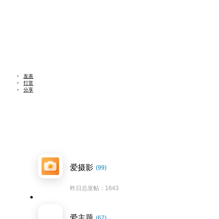
发表
打赏
分享
爱摄影
(99)
昨日总发帖：1643
爱主题
(67)