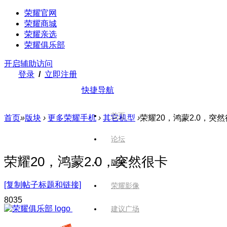
荣耀官网
荣耀商城
荣耀亲选
荣耀俱乐部
开启辅助访问
登录
/
立即注册
快捷导航
首页
首页
»
版块
›
更多荣耀手机
›
其它机型
›
荣耀20，鸿蒙2.0，突
论坛
荣耀20，鸿蒙2.0，突然很卡
版块
[复制帖子标题和链接]
荣耀影像
803
5
建议广场