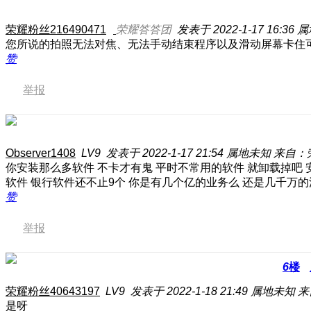
荣耀粉丝216490471
荣耀答答团
发表于 2022-1-17 16:36
属
您所说的拍照无法对焦、无法手动结束程序以及滑动屏幕卡住
赞
举报
Observer1408
LV9
发表于 2022-1-17 21:54
属地未知
来自：荣
你安装那么多软件 不卡才有鬼 平时不常用的软件 就卸载掉吧 
软件 银行软件还不止9个 你是有几个亿的业务么 还是几千万
赞
举报
6
楼
荣耀粉丝40643197
LV9
发表于 2022-1-18 21:49
属地未知
来
是呀