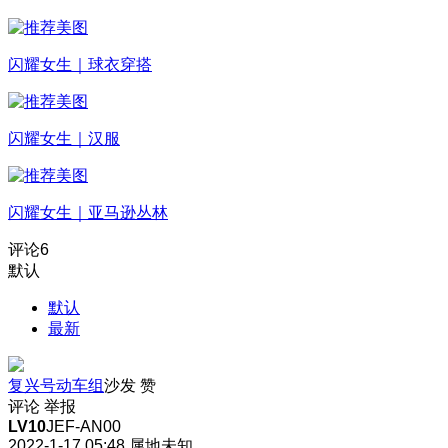
闪耀女生｜球衣穿搭
闪耀女生｜汉服
闪耀女生｜亚马逊丛林
评论
6
默认
默认
最新
复兴号动车组
沙发
赞
评论
举报
LV10
JEF-AN00
2022-1-17 05:48
属地未知