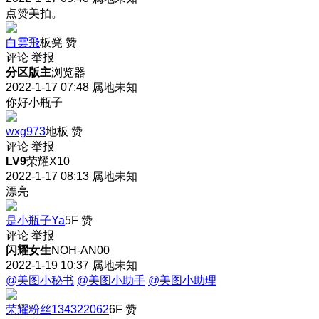
点赞美拍。
白雲飛
板凳
赞
评论
举报
分区版主
浏览器
2022-1-17 07:48
属地未知
你好小瓶子
wxg973
地板
赞
评论
举报
LV9
荣耀X10
2022-1-17 08:13
属地未知
漂亮
是小瓶子Ya
5F
赞
评论
举报
闪耀女生
NOH-AN00
2022-1-19 10:37
属地未知
@美图小秘书
@美图小助手
@美图小助理
荣耀粉丝134322062
6F
赞