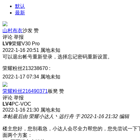
默认
最新
山村布衣
沙发
赞
评论
举报
LV9
荣耀V30 Pro
2022-1-16 20:51
属地未知
可以退出帐号重新登录，选择忘记密码重新设置。
荣耀粉丝213238670
:
2022-1-17 07:34
属地未知
荣耀粉丝216490371
板凳
赞
评论
举报
LV4
PC-VOC
2022-1-16 21:30
属地未知
本帖最后由 荣耀小达人丶远行舟 于 2022-1-16 21:32 编辑
楼主您好，您别着急，小达人会尽全力帮您的，您先尝试一下
面两个方案：