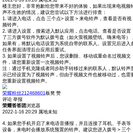
楼主您好，非常抱歉给您带来不好的体验，如果出现来电视频
声不生效的情况，建议您尝试以下方法进行排查：
1. 请进入电话，点击 三个点> 设置 > 来电铃声，查看是否有视
频铃声。
2. 请进入设置，搜索进入默认应用，点击电话。查看是否设置
了三方拨号软件为默认拨号盘（如火萤视频壁纸、嗨来电等）
如果有，将默认电话设置为系统自带的联系人。设置完后进入
任务界面清理后台应用后重试。
3. 如果设置了视频铃声后，您误删除、移动或重命名过视频文
件，请您重新设置一次视频铃声。
注：通过手机克隆或者同步助手转移过来的联系人，默认铃声
示已经设置为了视频铃声，但由于视频文件也被移动过，也需
您重新设置视频铃声。
荣耀粉丝212468601
板凳
赞
评论
举报
荣耀答答团
浏览器
2022-1-16 20:29
属地未知
4. 如果您手机开启了来电语音播报，并且连接了耳机、手表等
设备，来电时会播放系统预置的铃声。建议您进入拨号 > 三个