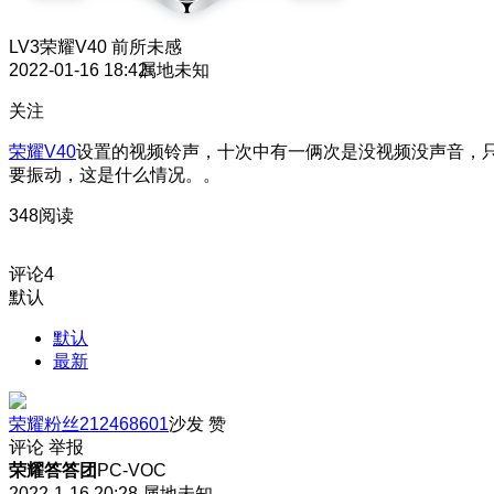
LV3
荣耀V40 前所未感
2022-01-16 18:42
属地未知
关注
荣耀V40
设置的视频铃声，十次中有一俩次是没视频没声音，
要振动，这是什么情况。。
348阅读
评论
4
默认
默认
最新
荣耀粉丝212468601
沙发
赞
评论
举报
荣耀答答团
PC-VOC
2022-1-16 20:28
属地未知