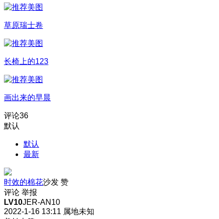
草原瑞士卷
长椅上的123
画出来的早晨
评论
36
默认
默认
最新
时效的棉花
沙发
赞
评论
举报
LV10
JER-AN10
2022-1-16 13:11
属地未知