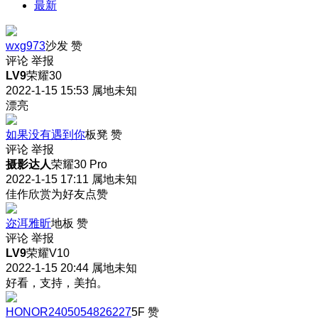
最新
wxg973
沙发
赞
评论
举报
LV9
荣耀30
2022-1-15 15:53
属地未知
漂亮
如果没有遇到你
板凳
赞
评论
举报
摄影达人
荣耀30 Pro
2022-1-15 17:11
属地未知
佳作欣赏为好友点赞
迩洱雅昕
地板
赞
评论
举报
LV9
荣耀V10
2022-1-15 20:44
属地未知
好看，支持，美拍。
HONOR2405054826227
5F
赞