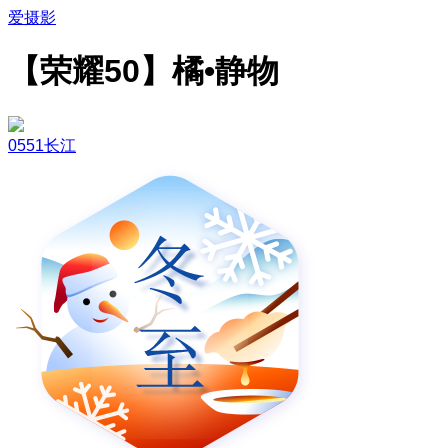
爱摄影
【荣耀50】橘•静物
0551长江