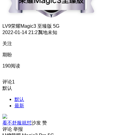
LV9
荣耀Magic3 至臻版 5G
2022-01-14 21:27
属地未知
关注
期盼
190阅读
评论
1
默认
默认
最新
看不舒服就怼
沙发
赞
评论
举报