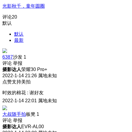
光影秋千，童年圆圈
评论
20
默认
默认
最新
6387
沙发
1
评论
举报
摄影达人
荣耀30 Pro+
2022-1-14 21:26
属地未知
点赞支持美拍
时效的棉花
:
谢好友
2022-1-14 22:01
属地未知
大叔随手拍
板凳
1
评论
举报
摄影达人
EVR-AL00