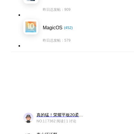
昨日总发帖：909
MagicOS
(452)
昨日总发帖：579
真的猛！荣耀平板20柔光版，竟然又有更新……
NO.1
7362 阅读
1 讨论