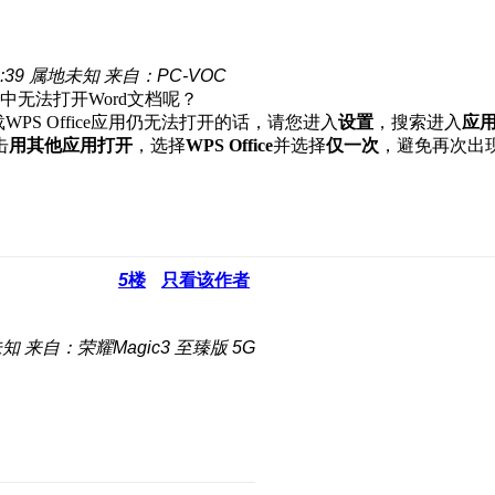
:39
属地未知
来自：PC-VOC
无法打开Word文档呢？
WPS Office应用仍无法打开的话，请您进入
设置
，搜索进入
应
击
用其他应用打开
，选择
WPS Office
并选择
仅一次
，避免再次出
5
楼
只看该作者
未知
来自：荣耀Magic3 至臻版 5G