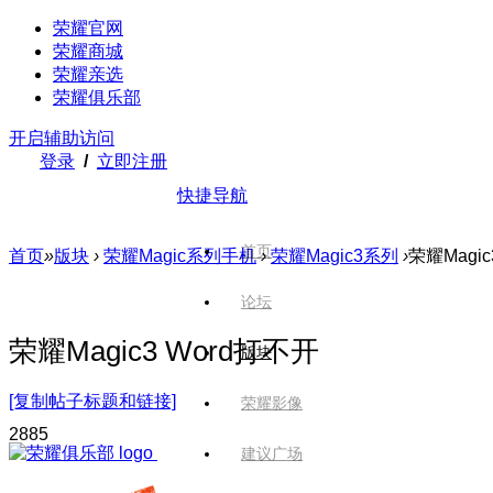
荣耀官网
荣耀商城
荣耀亲选
荣耀俱乐部
开启辅助访问
登录
/
立即注册
快捷导航
首页
首页
»
版块
›
荣耀Magic系列手机
›
荣耀Magic3系列
›
荣耀Magic
论坛
荣耀Magic3 Word打不开
版块
[复制帖子标题和链接]
荣耀影像
288
5
建议广场