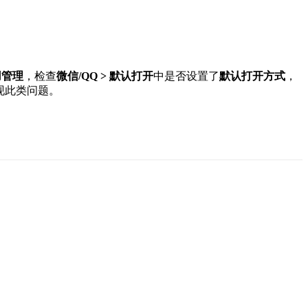
用管理
，检查
微信/QQ > 默认打开
中是否设置了
默认打开方式
，
现此类问题。