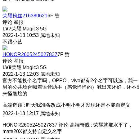
荣耀粉丝216380621
6F
赞
评论
举报
LV7
荣耀 Magic3 5G
2022-1-13 10:53
属地未知
不跟小艺
HONOR2605245027837
7F
赞
评论
举报
LV9
荣耀 Magic3 5G
2022-1-13 12:03
属地未知
官方不能换个名字吗，OPPO，vivo都有2个名字可以选，我一
男的公共场合喊着语音助手（感觉怪怪的）喊出来还好，还不
来怪尴尬的
高端奇贱
:
昨天我准备改成小明小明才发现还是不能自定义
2022-1-13 12:17
属地未知
HONOR2605245027837
评论
高端奇贱
:
荣耀就那水平了，
mate20X都支持自定义名字