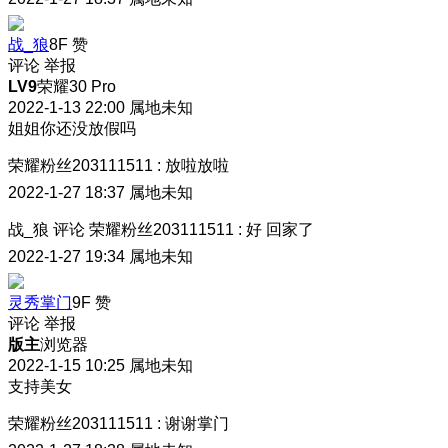
战_狼
8F
赞
评论
举报
LV9
荣耀30 Pro
2022-1-13 22:00
属地未知
姐姐你还没放假吗
荣耀粉丝203111511
:
放啦放啦
2022-1-27 18:37
属地未知
战_狼
评论
荣耀粉丝203111511
:
好 回家了
2022-1-27 19:34
属地未知
灵秀掌门
9F
赞
评论
举报
版主
浏览器
2022-1-15 10:25
属地未知
支持美女
荣耀粉丝203111511
:
谢谢掌门