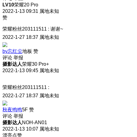
LV10
荣耀20 Pro
2022-1-13 09:31
属地未知
赞
荣耀粉丝203111511
:
谢谢~
2022-1-27 18:37
属地未知
by忘红尘
地板
赞
评论
举报
摄影达人
荣耀30 Pro+
2022-1-13 09:45
属地未知
荣耀粉丝203111511
:
2022-1-27 18:37
属地未知
秋夜鸣鸣
5F
赞
评论
举报
摄影达人
NOH-AN01
2022-1-13 10:07
属地未知
漂亮点赞