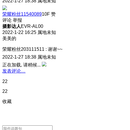
2022-1-27 18:38
属地未知
荣耀粉丝11540089
10F
赞
评论
举报
摄影达人
EVR-AL00
2022-1-22 16:25
属地未知
美美的
荣耀粉丝203111511
:
谢谢~~
2022-1-27 18:38
属地未知
正在加载, 请稍候...
发表评论…
22
22
收藏