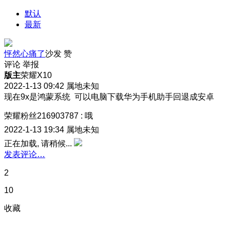
默认
最新
怦然心痛了
沙发
赞
评论
举报
版主
荣耀X10
2022-1-13 09:42
属地未知
现在9x是鸿蒙系统 可以电脑下载华为手机助手回退成安卓
荣耀粉丝216903787
:
哦
2022-1-13 19:34
属地未知
正在加载, 请稍候...
发表评论…
2
10
收藏