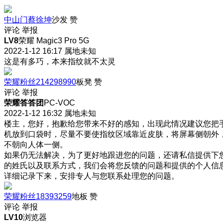
中山门蔡徐坤
沙发
赞
评论
举报
LV8
荣耀 Magic3 Pro 5G
2022-1-12 16:17
属地未知
这是有多巧，本来指纹就不太灵
荣耀粉丝214298990
板凳
赞
评论
举报
荣耀答答团
PC-VOC
2022-1-12 16:32
属地未知
楼主，您好，抱歉给您带来不好的感知，出现此情况建议您把
机放到口袋时，尽量不要使指纹区域靠近皮肤，将屏幕侧朝外
不朝向人体一侧。
如果仍无法解决，为了更好地跟进您的问题，还请私信提供下
的姓氏以及联系方式，我们会将您反馈的问题和提供的个人信
详细记录下来，安排专人与您联系处理您的问题。
荣耀粉丝18393259
地板
赞
评论
举报
LV10
浏览器