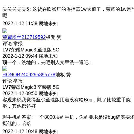
吴吴吴吴吴5
:
这货在吹猴厂的遥控器1w太值了，荣耀的1w是*
呢
2022-1-12 11:38
属地未知
荣耀粉丝213719592
板凳
赞
评论
举报
LV7
荣耀Magic3 至臻版 5G
2022-1-12 09:44
属地未知
顶一个，洗地的，去吧别人文章洗一遍吧！
HONOR2409295395778
地板
赞
评论
举报
LV7
荣耀Magic3 至臻版 5G
2022-1-12 09:50
属地未知
客观来说我觉得至少至臻版用着没有啥Bug，除了比较重手腕
疼，其他都还好
聊手机的答案
:
一个8000块的手机，你的要求是没bug确实要
挺低的，哈哈
2022-1-12 10:48
属地未知