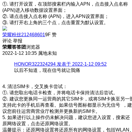
①. 请打开设置，在顶部搜索栏内输入APN，点击接入点名称
(APN)进入移动数据设置界面；
②. 请点击接入点名称 (APN)，进入APN设置界面；
③. 请打开右上角的三个点，点击重置为默认设置。
荣耀粉丝212468601
9F
赞
评论
举报
荣耀答答团
浏览器
2022-1-12 10:35
属地未知
HONOR322324294 发表于 2022-1-12 09:52
以后不知道，现在信号就让我痛
4. 清洁SIM卡，交叉换卡尝试：
①. 请您取出电话卡检查，并将电话卡保持清洁后尝试。
②. 建议您更换同一运营商的其它SIM卡，或将SIM卡换至另一
支持此卡的手机后再查看。如果信号图标都显示为无信号 ，建
议您前往运营商营业厅检测并更换新的SIM卡。
5. 如果进行以上操作仍未解决问题，建议您进入设置，搜索还
原网络设置，点击还原网络设置。
温馨提示：还原网络设置将还原所有的网络设置，包括WLAN