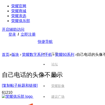
荣耀官网
荣耀商城
荣耀亲选
荣耀俱乐部
开启辅助访问
登录
/
立即注册
快捷导航
首页
首页
»
版块
›
荣耀数字系列手机
›
荣耀60系列
›
自己电话的头像
论坛
自己电话的头像不显示
版块
[复制帖子标题和链接]
荣耀影像
612
10
建议广场