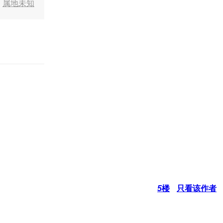
0
属地未知
5
楼
只看该作者