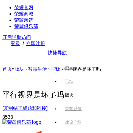
荣耀官网
荣耀商城
荣耀亲选
荣耀俱乐部
开启辅助访问
登录
/
立即注册
快捷导航
首页
首页
»
版块
›
智慧生活
›
平板
›
平行视界是坏了吗
论坛
平行视界是坏了吗
版块
[复制帖子标题和链接]
荣耀影像
853
3
建议广场