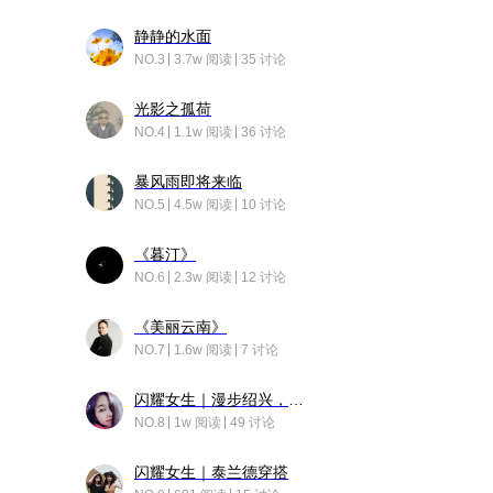
静静的水面
NO.3
3.7w 阅读
35 讨论
光影之孤荷
NO.4
1.1w 阅读
36 讨论
暴风雨即将来临
NO.5
4.5w 阅读
10 讨论
《暮汀》
NO.6
2.3w 阅读
12 讨论
《美丽云南》
NO.7
1.6w 阅读
7 讨论
闪耀女生｜漫步绍兴，寻找藏在老街的江南温柔
NO.8
1w 阅读
49 讨论
闪耀女生｜泰兰德穿搭