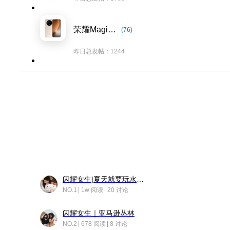
荣耀Magic8系列
(76)
昨日总发帖：1244
闪耀女生|夏天就要玩水！！
NO.1
1w 阅读
20 讨论
闪耀女生｜亚马逊丛林
NO.2
678 阅读
8 讨论