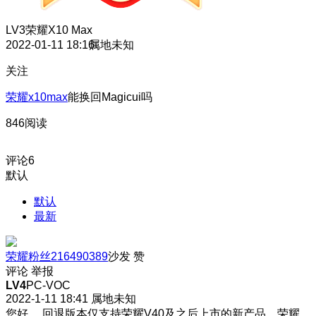
LV3
荣耀X10 Max
2022-01-11 18:16
属地未知
关注
荣耀x10max
能换回Magicui吗
846阅读
评论
6
默认
默认
最新
荣耀粉丝216490389
沙发
赞
评论
举报
LV4
PC-VOC
2022-1-11 18:41
属地未知
您好 ，回退版本仅支持荣耀V40及之后上市的新产品，荣耀