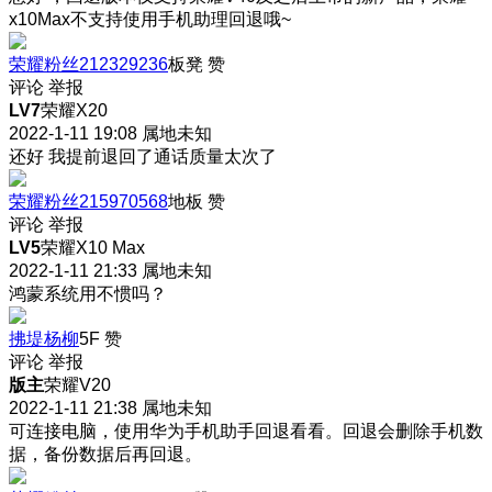
x10Max不支持使用手机助理回退哦~
荣耀粉丝212329236
板凳
赞
评论
举报
LV7
荣耀X20
2022-1-11 19:08
属地未知
还好 我提前退回了
通话质量太次了
荣耀粉丝215970568
地板
赞
评论
举报
LV5
荣耀X10 Max
2022-1-11 21:33
属地未知
鸿蒙系统用不惯吗？
拂堤杨柳
5F
赞
评论
举报
版主
荣耀V20
2022-1-11 21:38
属地未知
可连接电脑，使用华为手机助手回退看看。回退会删除手机数
据，备份数据后再回退。