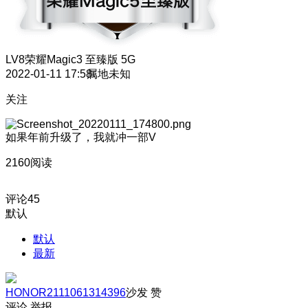
LV8
荣耀Magic3 至臻版 5G
2022-01-11 17:58
属地未知
关注
如果年前升级了，我就冲一部V
2160阅读
评论
45
默认
默认
最新
HONOR2111061314396
沙发
赞
评论
举报