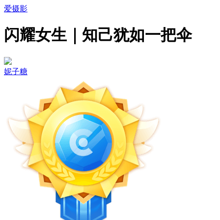
爱摄影
闪耀女生｜知己犹如一把伞
妮子糖