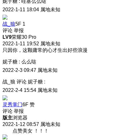
妮子糖
:
哇塞么么哒
2022-1-11 18:04
属地未知
战_狼
5F
1
评论
举报
LV9
荣耀30 Pro
2022-1-11 19:52
属地未知
只因你，这颗庸常的心才生出好些浪漫
妮子糖
:
么么哒
2022-2-3 09:47
属地未知
战_狼
评论
妮子糖
:
2022-2-4 15:54
属地未知
灵秀掌门
6F
赞
评论
举报
版主
浏览器
2022-1-12 08:57
属地未知
点赞美女 ！！！