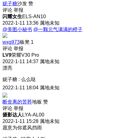
妮子糖
沙发
赞
评论
举报
闪耀女生
ELS-AN10
2022-1-11 13:36
属地未知
@美图小秘书
@一颗元气满满的橙子
wxg973
板凳
1
评论
举报
LV9
荣耀V30 Pro
2022-1-11 14:37
属地未知
漂亮
妮子糖
:
么么哒
2022-1-11 18:04
属地未知
断舍离的苦荞
地板
赞
评论
举报
摄影达人
LYA-AL00
2022-1-11 15:28
属地未知
愿意为你遮风挡雨