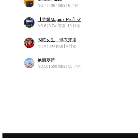
NO.7
4067 阅读
6 讨论
【荣耀Magic7 Pro】火舞惊鸿
NO.8
3.7w 阅读
19 讨论
闪耀女生｜球衣穿搭
NO.9
303 阅读
4 讨论
艳丽夏荷
NO.10
509 阅读
15 讨论