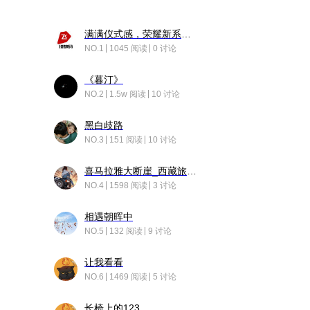
满满仪式感，荣耀新系统增加了个升级故事
NO.1
1045 阅读
0 讨论
《暮汀》
NO.2
1.5w 阅读
10 讨论
黑白歧路
NO.3
151 阅读
10 讨论
喜马拉雅大断崖_西藏旅行日记
NO.4
1598 阅读
3 讨论
相遇朝晖中
NO.5
132 阅读
9 讨论
让我看看
NO.6
1469 阅读
5 讨论
长椅上的123