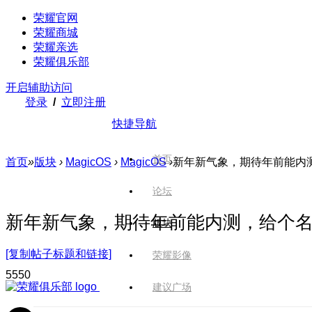
荣耀官网
荣耀商城
荣耀亲选
荣耀俱乐部
开启辅助访问
登录
/
立即注册
快捷导航
首页
首页
»
版块
›
MagicOS
›
MagicOS
›
新年新气象，期待年前能内
论坛
新年新气象，期待年前能内测，给个
版块
[复制帖子标题和链接]
荣耀影像
555
0
建议广场