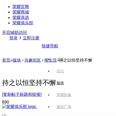
荣耀官网
荣耀商城
荣耀亲选
荣耀俱乐部
开启辅助访问
登录
/
立即注册
快捷导航
首页
首页
»
版块
›
兴趣街区
›
慢生活
›
持之以恒坚持不懈
论坛
持之以恒坚持不懈
版块
[复制帖子标题和链接]
荣耀影像
89
0
建议广场