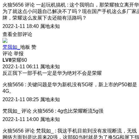
火狼5656
评论
一起玩机搞机
:
这个我明白，那荣耀独立离开华
为了就这点小问题自己解决不了吗？现在国产手机这么多厂家
牌，荣耀这么发展下去还能有活路吗？
2022-1-11 18:40
属地未知
查看全部评论
梵我如_
地板
赞
评论
举报
LV8
荣耀60
2022-1-11 06:11
属地未知
反正我下一部手机一定是华为绝对不会是荣耀
火狼5656
:
关键问题是华为新机没有5G呀，新上市的P50都是
4G。
2022-1-11 08:25
属地未知
梵我如_
评论
火狼5656
:
4g也比荣耀断流5g强
2022-1-11 14:00
属地未知
火狼5656
评论
梵我如_
:
我这手机目前到没有发现断流，无线
网络方面到是比原来20强，这部60当时就是为了换5G和屏下