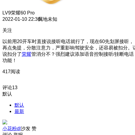
LV9
荣耀60 Pro
2022-01-10 22:36
属地未知
关注
以前用20开车时直接说接听电话就行了，现在60先划屏接听，
再点免提，分散注意力，严重影响驾驶安全，还容易被扣分。
说扣分了
荣耀
管消分不？强烈建议添加语音控制接听/挂断电话
功能！
417阅读
评论
13
默认
默认
最新
小花粉dl
沙发
赞
评论
举报