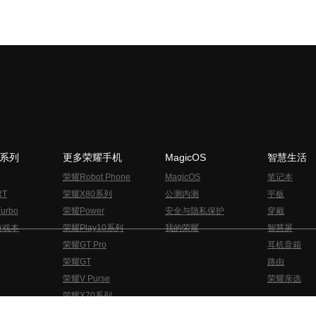
N系列
更多荣耀手机
MagicOS
智慧生活
荣耀Robot Phone
MagicOS
笔记本
RT
荣耀X80系列
公测内测
平板
urbo
荣耀Power
安全与隐私保护
穿戴
游戏本
荣耀Play10系列
我的荣耀
智慧屏
荣耀GT Pro
耳机音箱
荣耀GT
路由
荣耀V Purse
荣耀亲选
荣耀X70系列
与隐私的声明
关于cookies
法律信息