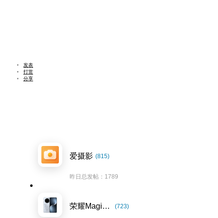
发表
打赏
分享
爱摄影
(815)
昨日总发帖：1789
荣耀Magic7系列
(723)