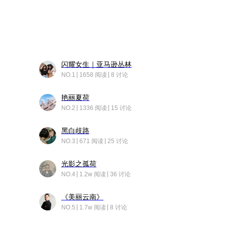
闪耀女生｜亚马逊丛林
NO.1
1658 阅读
8 讨论
艳丽夏荷
NO.2
1336 阅读
15 讨论
黑白歧路
NO.3
671 阅读
25 讨论
光影之孤荷
NO.4
1.2w 阅读
36 讨论
《美丽云南》
NO.5
1.7w 阅读
8 讨论