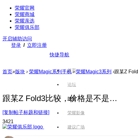
荣耀官网
荣耀商城
荣耀亲选
荣耀俱乐部
开启辅助访问
登录
/
立即注册
快捷导航
首页
首页
»
版块
›
荣耀Magic系列手机
›
荣耀Magic3系列
›
跟某Z Fo
论坛
跟某Z Fold3比较，价格是不是…
版块
[复制帖子标题和链接]
荣耀影像
342
1
建议广场