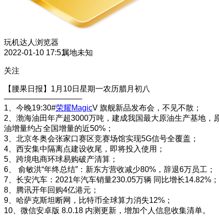
玩机达人
浏览器
2022-01-10 17:51
属地未知
关注
【腰果日报】1月10日星期一农历腊月初八
——————————
1、今晚19:30#
荣耀Magic
V 旗舰新品发布会，不见不散；
2、渤海油田年产超3000万吨，建成我国最大原油生产基地，
油增量约占全国增量的近50%；
3、北京冬奥会张家口赛区竞赛场馆实现5G信号全覆盖；
4、西安集中隔离点建设收尾，即将投入使用；
5、跨境电商环球易购破产清算；
6、 俞敏洪“年终总结”：新东方营收减少80%，辞退6万员工；
7、长安汽车：2021年汽车销量230.05万辆 同比增长14.82%；
8、腾讯开年回购4亿港元；
9、哈萨克斯坦断网，比特币全球算力消失12%；
10、微信安卓版 8.0.18 内测更新，增加个人信息收集清单。