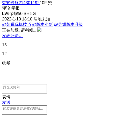
荣耀粉丝214301192
10F
赞
评论
举报
LV6
荣耀50 SE 5G
2022-1-10 18:10
属地未知
@荣耀玩机技巧
@版本小新
@荣耀版本升级
正在加载, 请稍候...
发表评论…
13
12
收藏
表情
发送