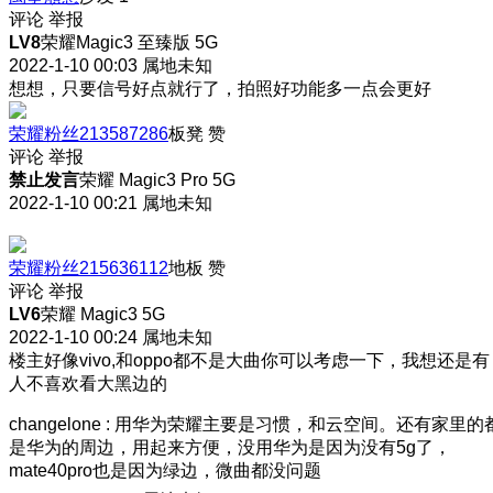
评论
举报
LV8
荣耀Magic3 至臻版 5G
2022-1-10 00:03
属地未知
想想，只要信号好点就行了，拍照好功能多一点会更好
荣耀粉丝213587286
板凳
赞
评论
举报
禁止发言
荣耀 Magic3 Pro 5G
2022-1-10 00:21
属地未知
荣耀粉丝215636112
地板
赞
评论
举报
LV6
荣耀 Magic3 5G
2022-1-10 00:24
属地未知
楼主好像vivo,和oppo都不是大曲你可以考虑一下，我想还是有
人不喜欢看大黑边的
changelone
:
用华为荣耀主要是习惯，和云空间。还有家里的
是华为的周边，用起来方便，没用华为是因为没有5g了，
mate40pro也是因为绿边，微曲都没问题