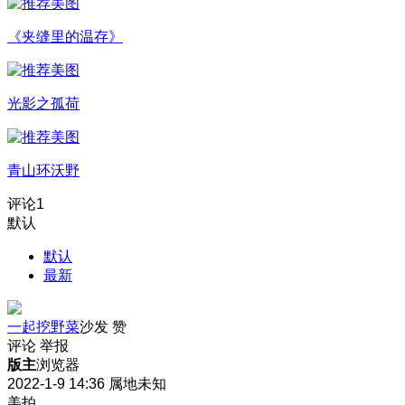
《夹缝里的温存》
光影之孤荷
青山环沃野
评论
1
默认
默认
最新
一起挖野菜
沙发
赞
评论
举报
版主
浏览器
2022-1-9 14:36
属地未知
美拍