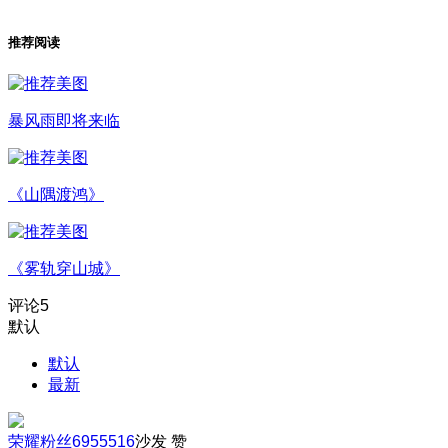
推荐阅读
暴风雨即将来临
《山隅渡鸿》
《雾轨穿山城》
评论
5
默认
默认
最新
荣耀粉丝6955516
沙发
赞