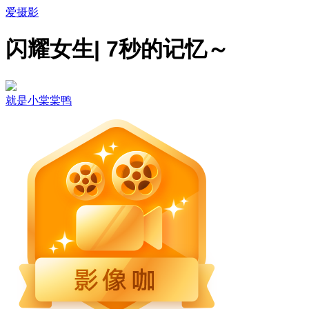
爱摄影
闪耀女生| 7秒的记忆～
就是小棠棠鸭