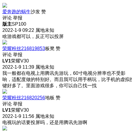
爱奔跑的蜗牛
沙发
赞
评论
举报
版主
SP100
2022-1-9 09:22
属地未知
啥游戏都可以，反正可以投屏
荣耀粉丝216819853
板凳
赞
评论
举报
LV1
荣耀V30
2022-1-9 11:39
属地未知
我一般都在电视上用腾讯先游玩，60寸电视分辨率也不受影
响，适配度做的特别好。而且我可以用手柄玩，比手机的虚拟
键好多了。里面游戏很多，你可以自己找一找
荣耀粉丝216820256
地板
赞
评论
举报
LV1
荣耀V30
2022-1-9 11:56
属地未知
电视玩的话要投屏吗，还是用腾讯先游啊