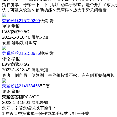
指在屏幕上停顿一下，不可以启动单手模式。是否开启了放大
势，可进入设置＞辅助功能＞无障碍＞放大手势关闭看看。
荣耀粉丝215729209
板凳
赞
评论
举报
LV8
荣耀50 5G
2022-1-8 18:48
属地未知
设置-辅助功能里有
荣耀粉丝215153686
地板
赞
评论
举报
LV9
荣耀50 5G
2022-1-8 18:49
属地未知
底边一侧向另一侧划到一半停顿按着不松。左右侧开始都可以
荣耀粉丝214933466
5F
赞
评论
举报
荣耀答答团
PC-VOC
2022-1-8 19:01
属地未知
您好，辛苦您尝试以下操作：
1.在设置中搜索单手操作或单手模式，打开开关。