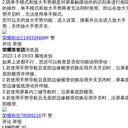
2.因单手模式和放大手势都是对屏幕触摸动作的识别来进行相
的操作，单手模式和放大手势两者无法同时使用。所以在放大
势开启时，无法使用单手模式。
您可以关闭放大手势功能：进入设置，搜索并点击进入放大手
势，关闭放大手势开关。
荣耀粉丝214933466
6F
赞
评论
举报
荣耀答答团
浏览器
2022-1-8 19:03
属地未知
如果上述都不行，您还可以检查是否按功能说明滑动：
1.若使用手势导航且底部边缘横滑切换应用开关开启时，沿屏
底部横滑并停顿。
2.若使用手势导航且底部边缘横滑切换应用开关关闭时，屏幕
部边缘弧线滑动并停顿。
3.若使用屏幕内三键导航时，沿屏幕底部横滑。
4.若使用手势导航且无底部边缘横滑切换应用开关时，沿屏幕
部横滑。
荣耀粉丝78089216
7F
赞
评论
举报
LV9
荣耀 20