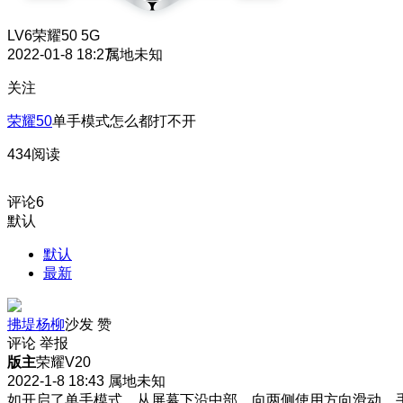
LV6
荣耀50 5G
2022-01-8 18:27
属地未知
关注
荣耀50
单手模式怎么都打不开
434阅读
评论
6
默认
默认
最新
拂堤杨柳
沙发
赞
评论
举报
版主
荣耀V20
2022-1-8 18:43
属地未知
如开启了单手模式，从屏幕下沿中部，向两侧使用方向滑动，