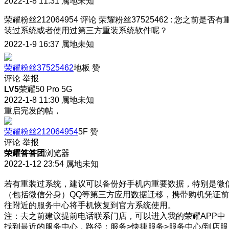
2022-1-8 11:31
属地未知
荣耀粉丝212064954
评论
荣耀粉丝37525462
:
您之前是否有
装过系统或者使用过第三方重装系统软件呢？
2022-1-9 16:37
属地未知
荣耀粉丝37525462
地板
赞
评论
举报
LV5
荣耀50 Pro 5G
2022-1-8 11:30
属地未知
重启完发的帖，
荣耀粉丝212064954
5F
赞
评论
举报
荣耀答答团
浏览器
2022-1-12 23:54
属地未知
若有重装过系统，建议可以备份好手机内重要数据，特别是微
（包括微信分身）QQ等第三方应用数据迁移，携带购机凭证前
往附近的服务中心将手机恢复到官方系统使用。
注：去之前建议提前电话联系门店，可以进入我的荣耀APP中
找到最近的服务中心，路径：服务>快捷服务>服务中心/到店服