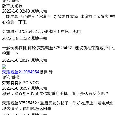
评论
举报
版主
浏览器
2022-1-8 02:48
属地未知
可能屏幕已经进入了水蒸气 导致硬件故障 建议前往荣耀客户
心检测一下吧
荣耀粉丝37525462
:
没碰水啊！在床上充电
2022-1-8 11:32
属地未知
一起玩机搞机
评论
荣耀粉丝37525462
:
建议前往荣耀客户中
检测一下
2022-1-8 18:17
属地未知
荣耀粉丝212064954
板凳
赞
评论
举报
荣耀答答团
PC-VOC
2022-1-8 05:57
属地未知
您好，建议您可以尝试强制重启手机，看下是否有反应呢？
荣耀粉丝37525462
:
重启完发的帖子，手机在床上冲着电就出
现这情况，你们说怎么回事