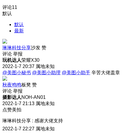
评论
11
默认
默认
最新
琳琳科技分享
沙发
赞
评论
举报
玩机达人
荣耀X30
2022-1-7 20:37
属地未知
@美图小秘书
@美图小助理
@美图小助手
辛苦大佬盖章
秋夜鸣鸣
板凳
赞
评论
举报
摄影达人
NOH-AN01
2022-1-7 21:13
属地未知
点赞美拍
琳琳科技分享
:
感谢大佬支持
2022-1-7 22:27
属地未知