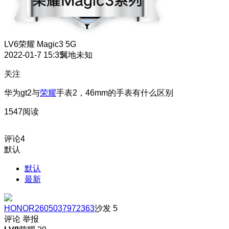
LV6
荣耀 Magic3 5G
2022-01-7 15:35
属地未知
关注
华为gt2与
荣耀
手表2，46mm的手表有什么区别
1547阅读
评论
4
默认
默认
最新
HONOR2605037972363
沙发
5
评论
举报