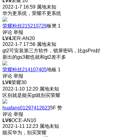
LV8
荣耀 20
2022-1-7 16:59
属地未知
华为更系统，荣耀不更系统
荣耀粉丝215210729
板凳
1
评论
举报
LV4
JER-AN20
2022-1-7 17:56
属地未知
gt2可安装第三方软件，锁屏密码，比gsPro好
新出的gs3都也就和gt2差不多
荣耀粉丝214107405
地板
1
评论
举报
LV6
荣耀30
2022-1-10 12:20
属地未知
区别就是能买gt就别买荣耀
huafans01297412623
5F
赞
评论
举报
LV6
OCE-AN10
2022-1-11 12:23
属地未知
能买华为，别买荣耀