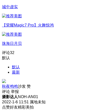
城中虚实
【荣耀Magic7 Pro】火舞惊鸿
珠海日月贝
评论
32
默认
默认
最新
秋夜鸣鸣
沙发
赞
评论
举报
摄影达人
NOH-AN01
2022-1-6 11:51
属地未知
点赞好友精彩美拍