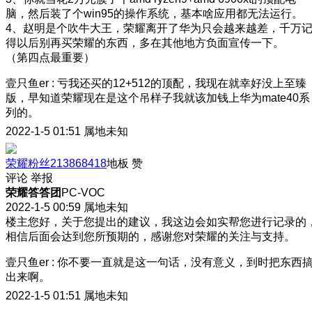
脑，然后装了个win95的操作系统，基本啥应用都无法运行。
4、赵明是个吹牛大王，荣耀离开了华为只会越来越差，千万
得以后别再买荣耀的东西，多在其他地方负面宣传一下。
（第四点最重要）
壹只鱼er
:
亏我还买的12+512的顶配，我现在就幸好没上至臻
版，早知道荣耀现在是这个吊样子我就该加钱上华为mate40系
列的。
2022-1-5 01:51
属地未知
荣耀粉丝213868418
地板
赞
评论
举报
荣耀答答团
PC-VOC
2022-1-5 00:59
属地未知
楼主您好，关于您提出的建议，我这边会如实帮您进行记录的
相信后面会达到您所预期的，感谢您对荣耀的关注与支持。
壹只鱼er
:
你不要一直就是这一句话，没有意义，到时把东西
出来啊。
2022-1-5 01:51
属地未知