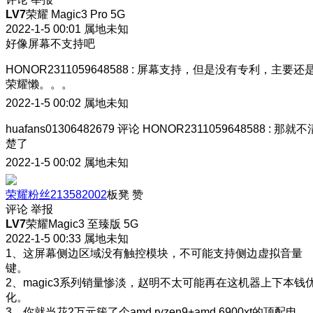
LV7
荣耀 Magic3 Pro 5G
2022-1-5 00:01
属地未知
好像屏幕不支持吧
HONOR2311059648588
:
屏幕支持，但是没有专利，主要还
荣耀懒。。。
2022-1-5 00:02
属地未知
huafans01306482679
评论
HONOR2311059648588
:
那就不
楚了
2022-1-5 00:02
属地未知
荣耀粉丝213582002
板凳
赞
评论
举报
LV7
荣耀Magic3 至臻版 5G
2022-1-5 00:33
属地未知
1、这屏幕侧边区域没有触控模块，不可能支持侧边虚拟音量
键。
2、magic3系列销量惨淡，赵明不太可能再在这机器上下本钱
化。
3、你就当花2万元簇了个amd ryzen9+amd 6900xt的顶配电