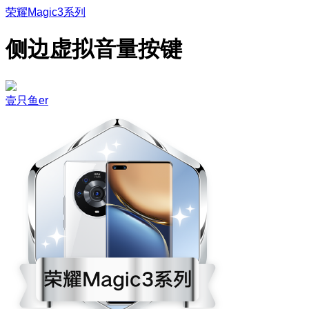
荣耀Magic3系列
侧边虚拟音量按键
壹只鱼er