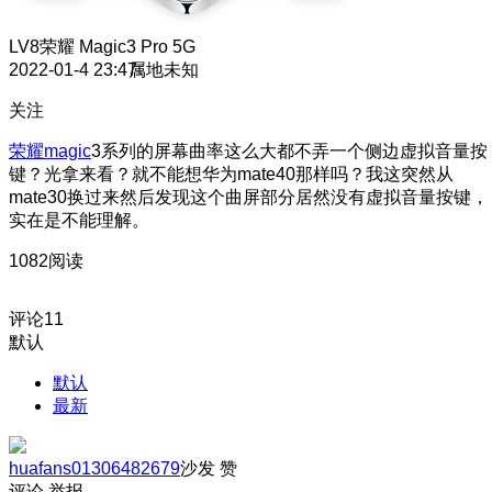
LV8
荣耀 Magic3 Pro 5G
2022-01-4 23:47
属地未知
关注
荣耀magic
3系列的屏幕曲率这么大都不弄一个侧边虚拟音量按
键？光拿来看？就不能想华为mate40那样吗？我这突然从
mate30换过来然后发现这个曲屏部分居然没有虚拟音量按键，
实在是不能理解。
1082阅读
评论
11
默认
默认
最新
huafans01306482679
沙发
赞
评论
举报