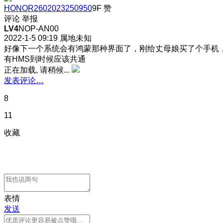
HONOR2602023250950
9F
赞
评论
举报
LV4
NOP-AN00
2022-1-5 09:19
属地未知
好像下一个系统会有鸿蒙那种界面了，刚给丈母娘买了个手机
有HMS到时候应该共通
正在加载, 请稍候...
发表评论…
8
11
收藏
表情
发送