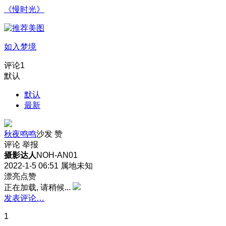
《慢时光》
如入梦境
评论
1
默认
默认
最新
秋夜鸣鸣
沙发
赞
评论
举报
摄影达人
NOH-AN01
2022-1-5 06:51
属地未知
漂亮点赞
正在加载, 请稍候...
发表评论…
1