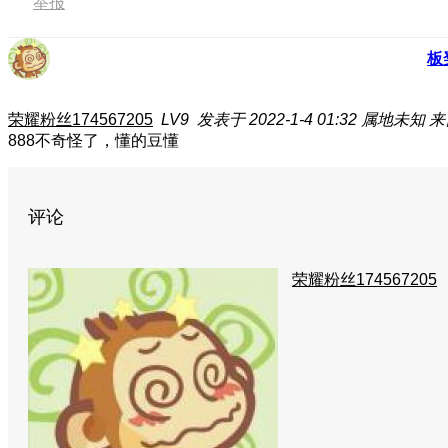
举报
板
荣耀粉丝174567205
LV9
发表于 2022-1-4 01:32
属地未知
来
888不奇怪了，懂的豆懂
评论
荣耀粉丝174567205