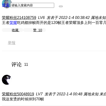
搜索
荣耀粉丝214108759
LV6
发表于 2022-1-4 00:38:42
属地未知
王者
荣耀
吃鸡都掉帧而开的是120帧王者荣耀顶多上到一百零
收藏
赞
10
举报
评论
11
荣耀粉丝50048919
LV7
发表于 2022-1-4 00:48
属地未知
来自
我这发烫的时候掉到70帧