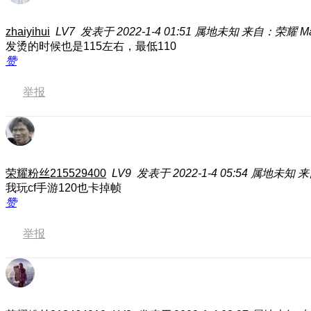
zhaiyihui
LV7
发表于 2022-1-4 01:51
属地未知
来自：荣耀 Magi
发烫的时候也是115左右，最低110
赞
举报
荣耀粉丝215529400
LV9
发表于 2022-1-4 05:54
属地未知
来
我玩cf手游120也卡掉帧
赞
举报