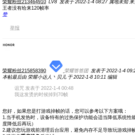
荣耀粉丝213464910
LV8
发表于 2022-1-4 08:27
属地未知
来
王者没有给来120帧率
赞
举报
荣耀粉丝215858390
荣耀答答团
发表于 2022-1-4 09:
本帖最后由 荣耀小达人丶贝儿 于 2022-1-8 10:11 编辑
⁢诅咒 发表于 2022-1-4 00:48
我这发烫的时候掉到70帧
您好，如果您是打游戏掉帧的话，您可以参考以下方案哦：
1.当手机发热时，设备特有的过热保护功能会适当降低系统
度降低后再玩）
2.建议您玩游戏前清理后台应用，避免内存不足导致玩游戏掉