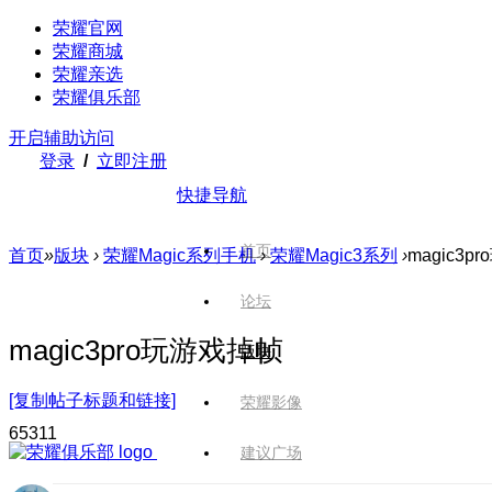
荣耀官网
荣耀商城
荣耀亲选
荣耀俱乐部
开启辅助访问
登录
/
立即注册
快捷导航
首页
首页
»
版块
›
荣耀Magic系列手机
›
荣耀Magic3系列
›
magic3
论坛
magic3pro玩游戏掉帧
版块
[复制帖子标题和链接]
荣耀影像
653
11
建议广场