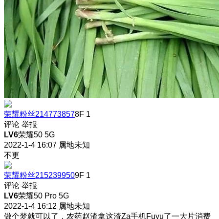
荣耀粉丝214773857
8F
1
评论
举报
LV6
荣耀50 5G
2022-1-4 16:07
属地未知
不更
荣耀粉丝215239950
9F
1
评论
举报
LV6
荣耀50 Pro 5G
2022-1-4 16:12
属地未知
做个梦就可以了，农药赵渣拿这渣Za手机Fuyu了一大片消费