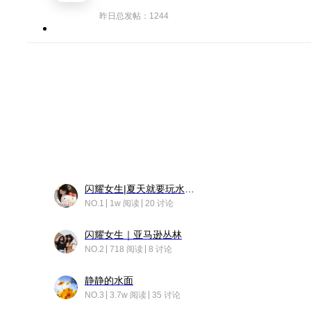
昨日总发帖：1244
闪耀女生|夏天就要玩水！！
NO.1
1w 阅读
20 讨论
闪耀女生｜亚马逊丛林
NO.2
718 阅读
8 讨论
静静的水面
NO.3
3.7w 阅读
35 讨论