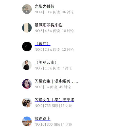
光影之孤荷
NO.4
1.1w 阅读
36 讨论
暴风雨即将来临
NO.5
4.6w 阅读
10 讨论
《暮汀》
NO.6
2.3w 阅读
12 讨论
《美丽云南》
NO.7
1.6w 阅读
7 讨论
闪耀女生｜漫步绍兴，寻找藏在老街的江南温柔
NO.8
1w 阅读
49 讨论
闪耀女生｜泰兰德穿搭
NO.9
735 阅读
15 讨论
旅途路上
NO.10
300 阅读
4 讨论