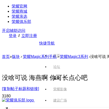
荣耀官网
荣耀商城
荣耀亲选
荣耀俱乐部
开启辅助访问
登录
/
立即注册
快捷导航
首页
首页
»
版块
›
荣耀Magic系列手机
›
荣耀Magic3系列
›
没啥可说 
论坛
没啥可说 海燕啊 你可长点心吧
版块
[复制帖子标题和链接]
荣耀影像
318
0
建议广场