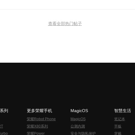
查看全部热门帖子
N系列
更多荣耀手机
MagicOS
智慧生活
荣耀Robot Phone
MagicOS
笔记本
RT
荣耀X80系列
公测内测
平板
urbo
荣耀Power
安全与隐私保护
穿戴