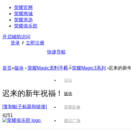
荣耀官网
荣耀商城
荣耀亲选
荣耀俱乐部
开启辅助访问
登录
/
立即注册
快捷导航
首页
首页
»
版块
›
荣耀Magic系列手机
›
荣耀Magic3系列
›
迟来的新
论坛
迟来的新年祝福！
版块
[复制帖子标题和链接]
荣耀影像
425
1
建议广场