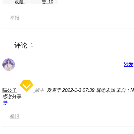
收藏
赞
10
举报
评论
1
沙发
喵公子
版主
发表于 2022-1-3 07:39
属地未知
来自：NO
感谢分享
赞
举报