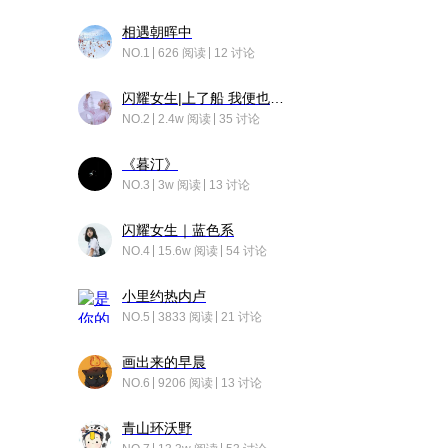
相遇朝晖中
NO.1
626 阅读
12 讨论
闪耀女生|上了船 我便也成了故事中的人
NO.2
2.4w 阅读
35 讨论
《暮汀》
NO.3
3w 阅读
13 讨论
闪耀女生｜蓝色系
NO.4
15.6w 阅读
54 讨论
小里约热内卢
NO.5
3833 阅读
21 讨论
画出来的早晨
NO.6
9206 阅读
13 讨论
青山环沃野