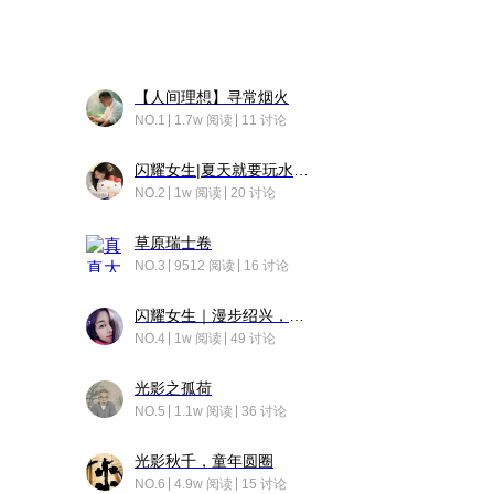
【人间理想】寻常烟火
NO.1
1.7w 阅读
11 讨论
闪耀女生|夏天就要玩水！！
NO.2
1w 阅读
20 讨论
草原瑞士卷
NO.3
9512 阅读
16 讨论
闪耀女生｜漫步绍兴，寻找藏在老街的江南温柔
NO.4
1w 阅读
49 讨论
光影之孤荷
NO.5
1.1w 阅读
36 讨论
光影秋千，童年圆圈
NO.6
4.9w 阅读
15 讨论