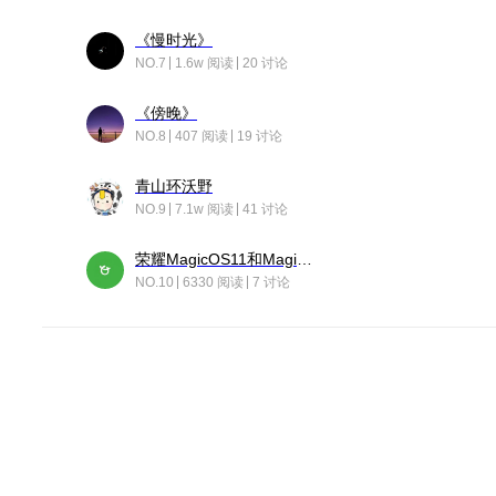
《慢时光》
NO.7
1.6w 阅读
20 讨论
《傍晚》
NO.8
407 阅读
19 讨论
青山环沃野
NO.9
7.1w 阅读
41 讨论
荣耀MagicOS11和Magic10之间直观的区别是啥呢？
NO.10
6330 阅读
7 讨论