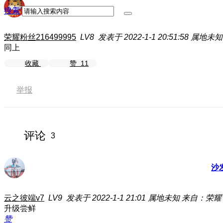
搜索
荣耀粉丝216499995
LV8
发表于 2022-1-1 20:51:58
属地未知
同上
收藏
赞
11
举报
评论
3
沙
云之彼端v7
LV9
发表于 2022-1-1 21:01
属地未知
来自：荣耀 Ma
升级尝鲜
赞