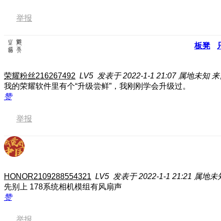
举报
板凳
荣耀粉丝216267492
LV5
发表于 2022-1-1 21:07
属地未知
来
我的荣耀软件里有个“升级尝鲜”，我刚刚学会升级过。
赞
举报
HONOR2109288554321
LV5
发表于 2022-1-1 21:21
属地未
先别上 178系统相机模组有风扇声
赞
举报