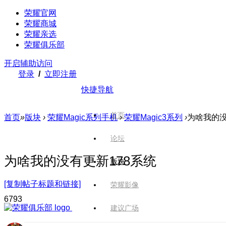
荣耀官网
荣耀商城
荣耀亲选
荣耀俱乐部
开启辅助访问
登录
/
立即注册
快捷导航
首页
首页
»
版块
›
荣耀Magic系列手机
›
荣耀Magic3系列
›
为啥我的没
论坛
为啥我的没有更新178系统
版块
[复制帖子标题和链接]
荣耀影像
679
3
建议广场